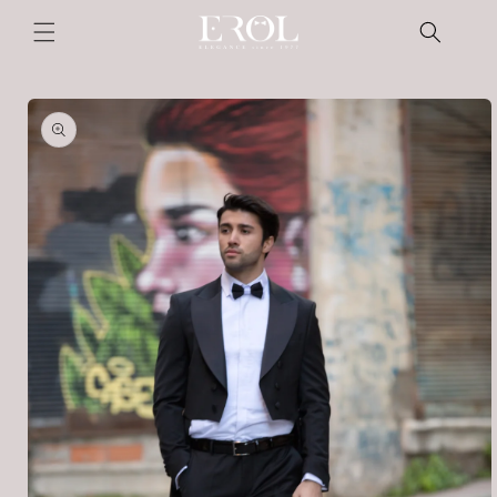
Skip to
content
Skip to
product
information