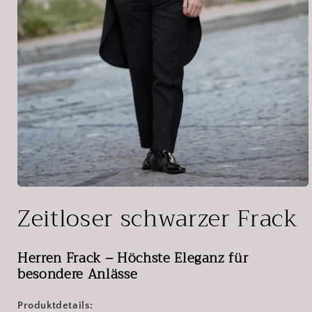
Open
media
Zeitloser schwarzer Frack
1
in
modal
Herren Frack – Höchste Eleganz für
besondere Anlässe
Produktdetails: